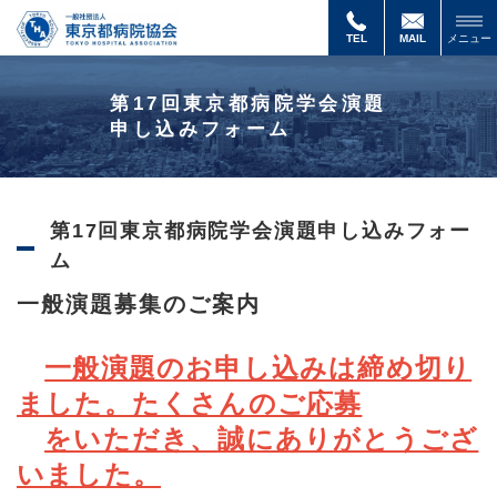
第
17
TEL
MAIL
メニュー
回
東
京
第17回東京都病院学会演題
都
申し込みフォーム
病
院
学
会
演
第17回東京都病院学会演題申し込みフォー
題
申
ム
し
込
一般演題募集のご案内
み
フ
ォ
一般演題のお申し込みは締め切り
ー
ム
ました。たくさんのご応募
をいただき、
誠にありがとうござ
いました。