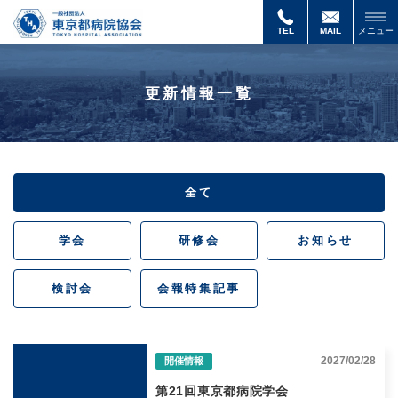
お
知
TEL
MAIL
メニュー
ら
せ
更新情報一覧
全て
学会
研修会
お知らせ
検討会
会報特集記事
2027/02/28
開催情報
第21回東京都病院学会