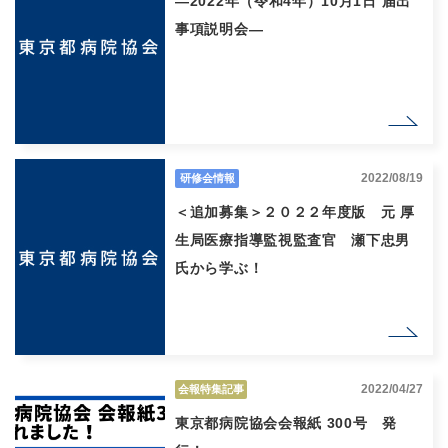
―2022年（令和4年）10月1日 届出
事項説明会―
2022/08/19
研修会情報
＜追加募集＞２０２２年度版 元 厚
生局医療指導監視監査官 瀬下忠男
氏から学ぶ！
2022/04/27
会報特集記事
東京都病院協会会報紙 300号 発