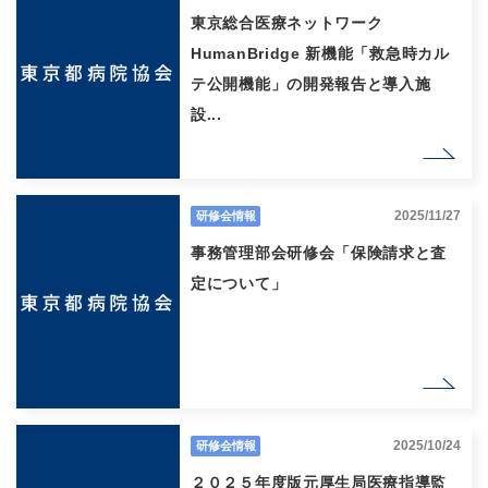
東京総合医療ネットワーク
HumanBridge 新機能「救急時カル
テ公開機能」の開発報告と導入施
設...
2025/11/27
研修会情報
事務管理部会研修会「保険請求と査
定について」
2025/10/24
研修会情報
２０２５年度版元厚生局医療指導監