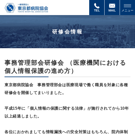
事
務
TEL
MAIL
メニュー
管
理
部
研修会情報
会
研
修
会
（医
療
事務管理部会研修会 （医療機関における
機
個人情報保護の進め方）
関
に
お
東京都病院協会 事務管理部会は医療現場で働く職員を対象に各種
け
る
研修会を開催してまいりました。
個
人
平成15年に「個人情報の保護に関する法律」が施行されてから10年
情
報
以上経過しました。
保
護
の
各位におかれましても情報漏洩への安全対策はもちろん、院内体制