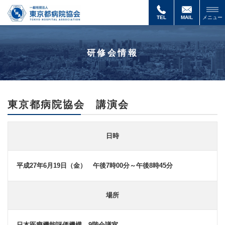
東
京
TEL
MAIL
メニュー
都
病
院
研修会情報
協
会
講
演
会
東京都病院協会 講演会
日時
平成27年6月19日（金） 午後7時00分～午後8時45分
場所
日本医療機能評価機構 9階会議室