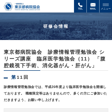
東
京
TEL
MAIL
メニュー
都
病
院
研修会情報
協
会
診
療
情
報
東京都病院協会 診療情報管理勉強会 シ
管
リーズ講座 臨床医学勉強会（11） 「腹
理
勉
腔鏡視下手術、消化器がん・肝がん」
強
会
シ
第11回
リ
ー
診療情報管理勉強会では、平成26年度より臨床医学勉強会を開催し
ズ
ております。 職種限定等はありませんので、多くの方にご参加いた
講
座
だきますよう、お願い申し上げます。
臨
床