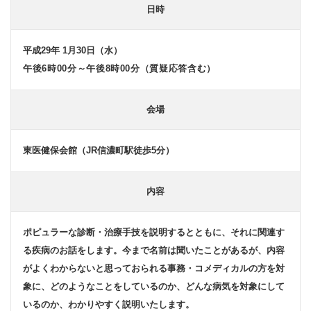
医
日時
学
勉
強
平成29年 1月30日（水）
会
（11）
午後6時00分～午後8時00分（質疑応答含む）
「腹
腔
鏡
会場
視
下
手
東医健保会館（JR信濃町駅徒歩5分）
術、
消
化
器
内容
が
ん・
肝
ポピュラーな診断・治療手技を説明するとともに、それに関連す
が
る疾病のお話をします。今まで名前は聞いたことがあるが、内容
ん」
がよくわからないと思っておられる事務・コメディカルの方を対
象に、どのようなことをしているのか、どんな病気を対象にして
いるのか、わかりやすく説明いたします。