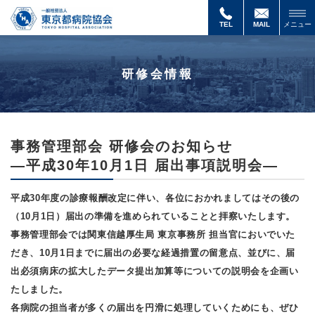
事
務
TEL
MAIL
メニュー
管
理
部
研修会情報
会
研
修
会
の
お
事務管理部会 研修会のお知らせ
知
―平成30年10月1日 届出事項説明会―
ら
せ
平成30年度の診療報酬改定に伴い、各位におかれましてはその後の
（10月1日）届出の準備を進められていることと拝察いたします。
事務管理部会では関東信越厚生局 東京事務所 担当官においでいた
だき、10月1日までに届出の必要な経過措置の留意点、並びに、届
出必須病床の拡大したデータ提出加算等についての説明会を企画い
たしました。
各病院の担当者が多くの届出を円滑に処理していくためにも、ぜひ