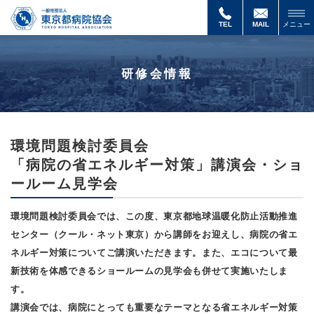
「高
齢
TEL
MAIL
メニュー
者・
認
知
研修会情報
症
対
応
能
力
向
環境問題検討委員会
上」
「病院の省エネルギー対策」講演会・ショ
研
修
ールーム見学会
会
環境問題検討委員会では、この度、東京都地球温暖化防止活動推進
センター（クール・ネット東京）から講師をお迎えし、病院の省エ
ネルギー対策についてご講演いただきます。また、エコについて最
新技術を体感できるショールームの見学会も併せて実施いたしま
す。
講演会では、病院にとっても重要なテーマとなる省エネルギー対策