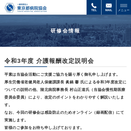
TEL
MAIL
メニュー
研修会情報
令和3年度 介護報酬改定説明会
平素は当協会活動にご支援ご協力を賜り厚く御礼申し上げます。
厚生労働省老健局老人保健課課長 眞鍋 馨 氏による令和3年度改定に
ついての説明の他、陵北病院事務長 村山正道氏（当協会慢性期医療
委員会委員）により、改定のポイントをわかりやすく解説いたしま
す。
なお、今回の研修会は感染防止のためオンライン（録画配信）にて
実施します。
皆様のご参加をお待ち申し上げております。