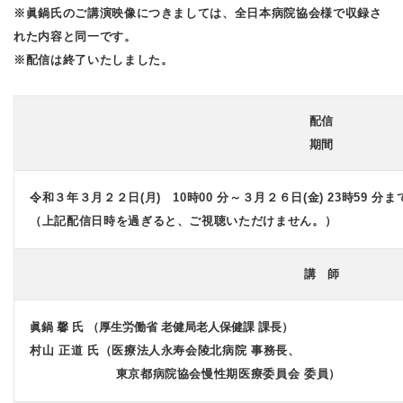
※眞鍋氏のご講演映像につきましては、全日本病院協会様で収録さ
れた内容と同一です。
※配信は終了いたしました。
配信
期間
令和３年３月２２日(月) 10時00 分～３月２６日(金) 23時59 分ま
（上記配信日時を過ぎると、ご視聴いただけません。）
講 師
眞鍋 馨 氏 （厚生労働省 老健局老人保健課 課長）
村山 正道 氏（医療法人永寿会陵北病院 事務長、
東京都病院協会慢性期医療委員会 委員）