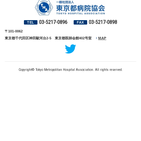
が
い”と“働
き
や
03-5217-0896
03-5217-0898
TEL
FAX
す
さ”を
〒101-0062
追
東京都千代田区神田駿河台2-5 東京都医師会館402号室
MAP
求
す
る
病
院
づ
Copyright© Tokyo Metropolitan Hospital Association. All rights reserved.
く
り
に
関
し
て
お
話
し
た
い
と