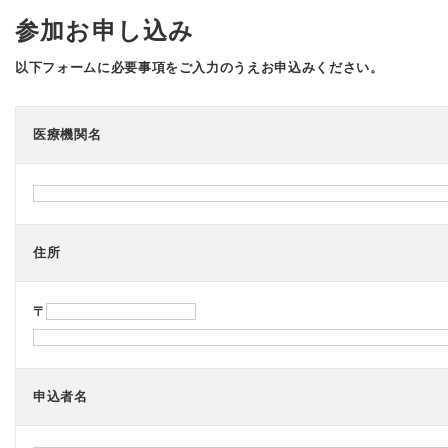
い
参加お申し込み
て、
価
以下フォームに必要事項をご入力のうえお申込みください。
値
あ
る
質
医療機関名
の
高
い
医
療・
看
護
住所
を
提
供
〒
し
病
院
を
円
申込者名
滑
か