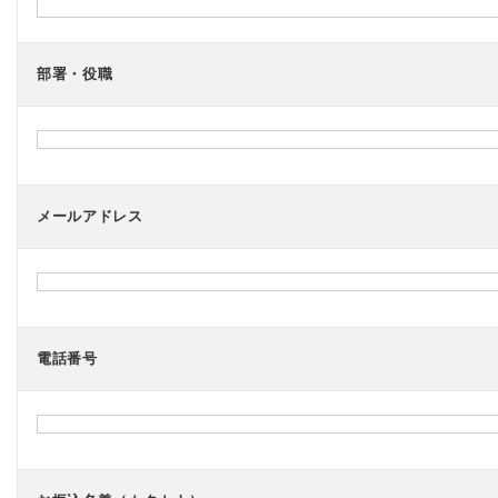
つ
効
果
的
部署・役職
に
継
続
運
営
す
る
メールアドレス
た
め
に、
職
員
の
更
電話番号
な
る
活
躍
の
場
づ