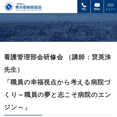
【講
師
TEL
MAIL
メニュー
裵
英
洙
先
生
よ
り】
今
回
看護管理部会研修会 （講師：裵英洙
は、
こ
れ
先生）
か
ら
の
「
職員の幸福視点から考える病院づ
with/after
コ
くり～職員の夢と志こそ病院のエン
ロ
ナ
時
ジン～
」
代
に
お