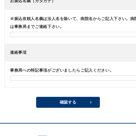
お振込名義（カタカナ）
く
り
と
モ
※振込依頼人名義は法人名を除いて、病院名からご記入下さい。病
チ
は事務局までご連絡下さい。
ベ
ー
シ
ョ
ン
連絡事項
マ
ネ
ジ
事務局への特記事項がございましたらご記入ください。
メ
ン
ト
を
軸
と
確認する
し
た
職
員
の“働
き