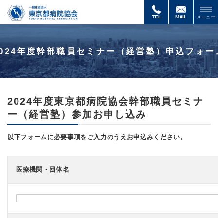
2024
年
TEL
MAIL
メニュー
度
幹
部
2024年度幹部職員セミナー（経営塾）申込フォー
職
員
セ
ミ
ナ
ー
2024年度東京都病院協会幹部職員セミナ
（経
営
ー（経営塾）参加お申し込み
塾）
申
以下フォームに必要事項をご入力のうえお申込みください。
込
フ
ォ
ー
医療機関・団体名
ム