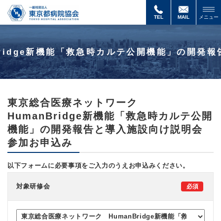
東
京
TEL
MAIL
メニュー
総
合
医
Bridge新機能「救急時カルテ公開機能」の開発
療
ネ
ッ
ト
ワ
ー
東京総合医療ネットワーク
ク
HumanBridge新機能「救急時カルテ公開
HumanBridge
新
機能」の開発報告と導入施設向け説明会
機
能
参加お申込み
「救
急
以下フォームに必要事項をご入力のうえお申込みください。
時
カ
ル
対象研修会
テ
公
開
機