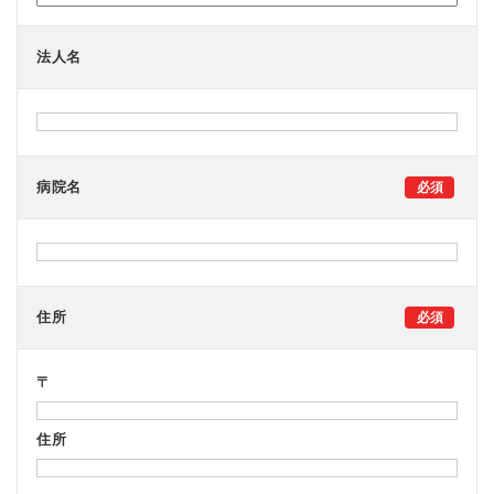
能」
の
法人名
開
発
報
告
と
導
入
病院名
施
設
向
け
説
明
会
住所
申
込
フ
〒
ォ
ー
ム
住所