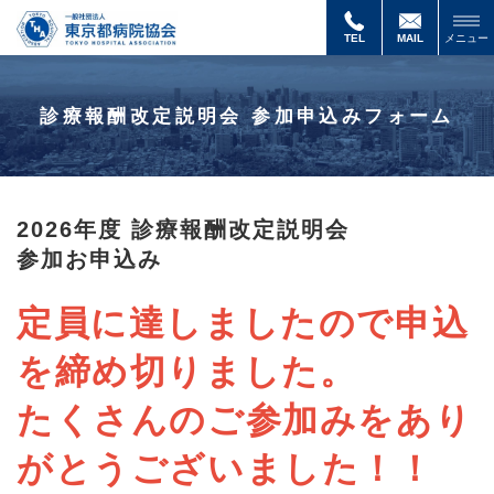
診
療
TEL
MAIL
メニュー
報
酬
改
診療報酬改定説明会 参加申込みフォーム
定
説
明
会
申
込
2026年度 診療報酬改定説明会
み
参加お申込み
フ
ォ
ー
定員に達しましたので申込
ム
を締め切りました。
たくさんのご参加みをあり
がとうございました！！