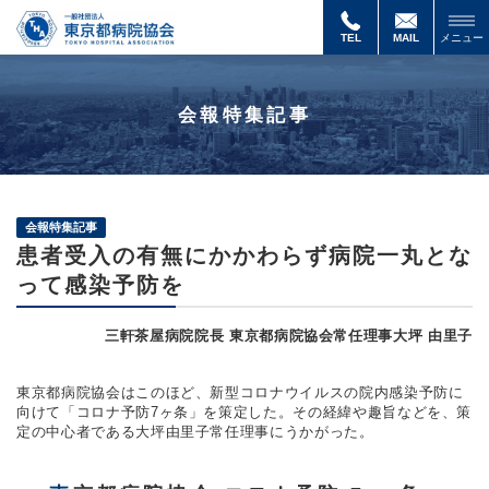
TEL
MAIL
メニュー
会報特集記事
会報特集記事
患者受入の有無にかかわらず病院一丸とな
って感染予防を
三軒茶屋病院院長 東京都病院協会常任理事大坪 由里子
東京都病院協会はこのほど、新型コロナウイルスの院内感染予防に
向けて「コロナ予防7ヶ条」を策定した。その経緯や趣旨などを、策
定の中心者である大坪由里子常任理事にうかがった。