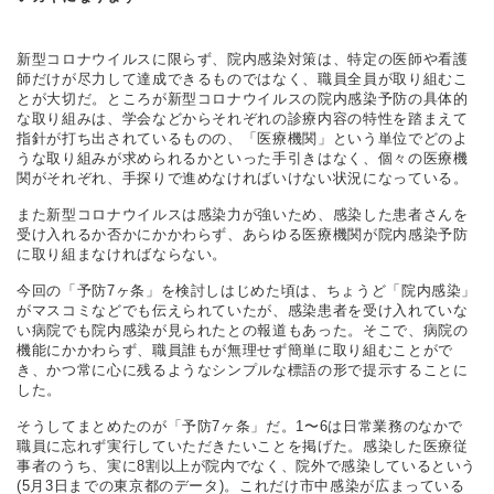
新型コロナウイルスに限らず、院内感染対策は、特定の医師や看護
師だけが尽力して達成できるものではなく、職員全員が取り組むこ
とが大切だ。ところが新型コロナウイルスの院内感染予防の具体的
な取り組みは、学会などからそれぞれの診療内容の特性を踏まえて
指針が打ち出されているものの、「医療機関」という単位でどのよ
うな取り組みが求められるかといった手引きはなく、個々の医療機
関がそれぞれ、手探りで進めなければいけない状況になっている。
また新型コロナウイルスは感染力が強いため、感染した患者さんを
受け入れるか否かにかかわらず、あらゆる医療機関が院内感染予防
に取り組まなければならない。
今回の「予防7ヶ条」を検討しはじめた頃は、ちょうど「院内感染」
がマスコミなどでも伝えられていたが、感染患者を受け入れていな
い病院でも院内感染が見られたとの報道もあった。そこで、病院の
機能にかかわらず、職員誰もが無理せず簡単に取り組むことがで
き、かつ常に心に残るようなシンプルな標語の形で提示することに
した。
そうしてまとめたのが「予防7ヶ条」だ。1〜6は日常業務のなかで
職員に忘れず実行していただきたいことを掲げた。感染した医療従
事者のうち、実に8割以上が院内でなく、院外で感染しているという
(5月3日までの東京都のデータ)。これだけ市中感染が広まっている