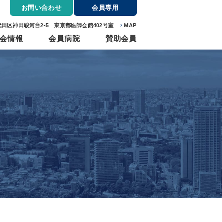
お問い合わせ
会員専用
千代田区神田駿河台2-5 東京都医師会館40
2
号室
MAP
会情報
会員病院
賛助会員